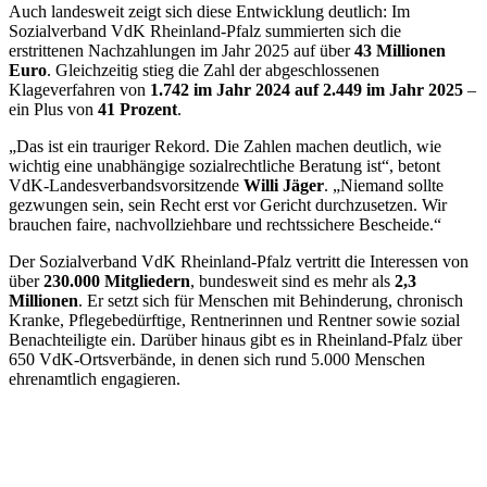
Auch landesweit zeigt sich diese Entwicklung deutlich: Im
Sozialverband VdK Rheinland-Pfalz summierten sich die
erstrittenen Nachzahlungen im Jahr 2025 auf über
43 Millionen
Euro
. Gleichzeitig stieg die Zahl der abgeschlossenen
Klageverfahren von
1.742 im Jahr 2024 auf 2.449 im Jahr 2025
–
ein Plus von
41 Prozent
.
„Das ist ein trauriger Rekord. Die Zahlen machen deutlich, wie
wichtig eine unabhängige sozialrechtliche Beratung ist“, betont
VdK-Landesverbandsvorsitzende
Willi Jäger
. „Niemand sollte
gezwungen sein, sein Recht erst vor Gericht durchzusetzen. Wir
brauchen faire, nachvollziehbare und rechtssichere Bescheide.“
Der Sozialverband VdK Rheinland-Pfalz vertritt die Interessen von
über
230.000 Mitgliedern
, bundesweit sind es mehr als
2,3
Millionen
. Er setzt sich für Menschen mit Behinderung, chronisch
Kranke, Pflegebedürftige, Rentnerinnen und Rentner sowie sozial
Benachteiligte ein. Darüber hinaus gibt es in Rheinland-Pfalz über
650 VdK-Ortsverbände, in denen sich rund 5.000 Menschen
ehrenamtlich engagieren.